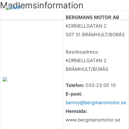
Medlemsinformation
Hoppa
Mai
till
BERGMANS MOTOR AB
innehåll
Men
KORNELLGATAN 2
507 31 BRÄMHULT/BORÅS
Besöksadress:
KORNELLGATAN 2
BRÄMHULT/BORÅS
Telefon:
033-23 00 10
E-post:
benny@bergmansmotor.se
Hemsida:
www.bergmansmotor.se