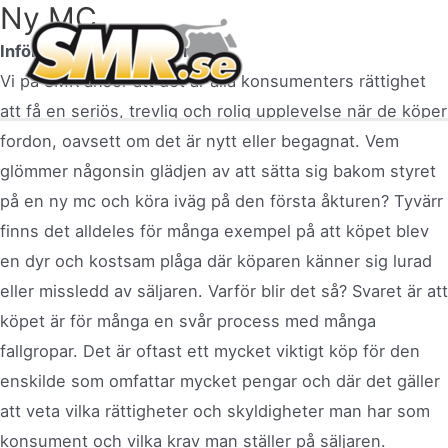
Ny MC
Hoppa
till
Inför köpet – nytt fordon.
innehåll
Mai
Vi på SMR anser att det är alla konsumenters rättighet
att få en seriös, trevlig och rolig upplevelse när de köper
Men
fordon, oavsett om det är nytt eller begagnat. Vem
glömmer någonsin glädjen av att sätta sig bakom styret
på en ny mc och köra iväg på den första åkturen? Tyvärr
finns det alldeles för många exempel på att köpet blev
en dyr och kostsam plåga där köparen känner sig lurad
eller missledd av säljaren. Varför blir det så? Svaret är att
köpet är för många en svår process med många
fallgropar. Det är oftast ett mycket viktigt köp för den
enskilde som omfattar mycket pengar och där det gäller
att veta vilka rättigheter och skyldigheter man har som
konsument och vilka krav man ställer på säljaren.